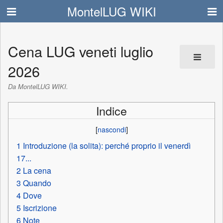
MontelLUG WIKI
Cena LUG veneti luglio
2026
Da MontelLUG WIKI.
Indice
1
Introduzione (la solita): perché proprio il venerdì
17...
2
La cena
3
Quando
4
Dove
5
Iscrizione
6
Note