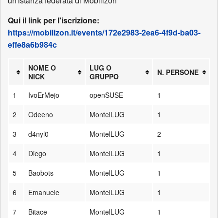
un'istanza federata di Mobilizon
Qui il link per l'iscrizione:
https://mobilizon.it/events/172e2983-2ea6-4f9d-ba03-
effe8a6b984c
NOME O
LUG O
N. PERSONE
NICK
GRUPPO
1
IvoErMejo
openSUSE
1
2
Odeeno
MontelLUG
1
3
d4nyl0
MontelLUG
2
4
Diego
MontelLUG
1
5
Baobots
MontelLUG
1
6
Emanuele
MontelLUG
1
7
Bitace
MontelLUG
1